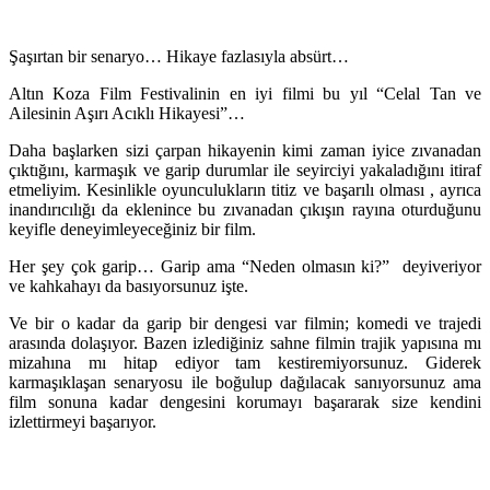
Şaşırtan bir senaryo… Hikaye fazlasıyla absürt…
Altın Koza Film Festivalinin en iyi filmi bu yıl “Celal Tan ve
Ailesinin Aşırı Acıklı Hikayesi”…
Daha başlarken sizi çarpan hikayenin kimi zaman iyice zıvanadan
çıktığını, karmaşık ve garip durumlar ile seyirciyi yakaladığını itiraf
etmeliyim. Kesinlikle oyunculukların titiz ve başarılı olması , ayrıca
inandırıcılığı da eklenince bu zıvanadan çıkışın rayına oturduğunu
keyifle deneyimleyeceğiniz bir film.
Her şey çok garip… Garip ama “Neden olmasın ki?” deyiveriyor
ve kahkahayı da basıyorsunuz işte.
Ve bir o kadar da garip bir dengesi var filmin; komedi ve trajedi
arasında dolaşıyor. Bazen izlediğiniz sahne filmin trajik yapısına mı
mizahına mı hitap ediyor tam kestiremiyorsunuz. Giderek
karmaşıklaşan senaryosu ile boğulup dağılacak sanıyorsunuz ama
film sonuna kadar dengesini korumayı başararak size kendini
izlettirmeyi başarıyor.