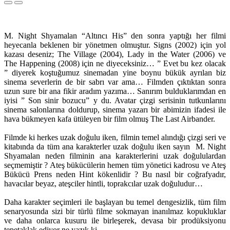
M. Night Shyamalan “Altıncı His” den sonra yaptığı her filmi
heyecanla beklenen bir yönetmen olmuştur. Signs (2002) için yol
kazası deseniz; The Village (2004), Lady in the Water (2006) ve
The Happening (2008) için ne diyeceksiniz… ” Evet bu kez olacak
” diyerek koştuğumuz sinemadan yine boynu bükük ayrılan biz
sinema severlerin de bir sabrı var ama… Filmden çıktıktan sonra
uzun sure bir ana fikir aradım yazıma… Sanırım bulduklarımdan en
iyisi ” Son sinir bozucu” y du. Avatar çizgi serisinin tutkunlarını
sinema salonlarına doldurup, sinema yazarı bir abimizin ifadesi ile
hava bükmeyen kafa ütüleyen bir film olmuş The Last Airbander.
Filmde ki herkes uzak doğulu iken, filmin temel alındığı çizgi seri ve
kitabında da tüm ana karakterler uzak doğulu iken sayın M. Night
Shyamalan neden filminin ana karakterlerini uzak doğululardan
seçmemiştir ? Ateş bükücülerin hemen tüm yönetici kadrosu ve Ateş
Bükücü Prens neden Hint kökenlidir ? Bu nasıl bir coğrafyadır,
havacılar beyaz, ateşciler hintli, toprakcılar uzak doğuludur…
Daha karakter seçimleri ile başlayan bu temel dengesizlik, tüm film
senaryosunda sizi bir türlü filme sokmayan inanılmaz kopukluklar
ve daha onlarca kusuru ile birleşerek, devasa bir prodüksiyonu
tepetaklak ediyor ne yazık ki…