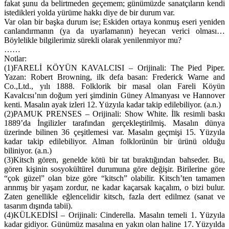
fakat şunu da belirtmeden geçemem; günümüzde sanatçıların kendi
istedikleri yolda yürüme hakkı diye de bir durum var.
Var olan bir başka durum ise; Eskiden ortaya konmuş eseri yeniden
canlandırmanın (ya da uyarlamanın) heyecan verici olması…
Böylelikle bilgilerimiz sürekli olarak yenilenmiyor mu?
……
Notlar:
(1)FARELİ KÖYÜN KAVALCISI – Orijinali: The Pied Piper.
Yazan: Robert Browning, ilk defa basan: Frederick Warne and
Co.,Ltd., yılı 1888. Folklorik bir masal olan Fareli Köyün
Kavalcısı’nın doğum yeri şimdinin Güney Almanyası ve Hannover
kenti. Masalın ayak izleri 12. Yüzyıla kadar takip edilebiliyor. (a.n.)
(2)PAMUK PRENSES – Orijinali: Show White. İlk resimli baskı
1889’da İngilizler tarafından gerçekleştirilmiş. Masalın dünya
üzerinde bilinen 36 çeşitlemesi var. Masalın geçmişi 15. Yüzyıla
kadar takip edilebiliyor. Alman folklorünün bir ürünü olduğu
biliniyor. (a.n.)
(3)Kitsch gören, genelde kötü bir tat bıraktığından bahseder. Bu,
gören kişinin sosyokültürel durumuna göre değişir. Birilerine göre
“çok güzel” olan bize göre “kitsch” olabilir. Kitsch’ten tamamen
arınmış bir yaşam zordur, ne kadar kaçarsak kaçalım, o bizi bulur.
Zaten genellikle eğlencelidir kitsch, fazla dert edilmez (sanat ve
tasarım dışında tabii).
(4)KÜLKEDİSİ – Orijinali: Cinderella. Masalın temeli 1. Yüzyıla
kadar gidiyor. Günümüz masalına en yakın olan haline 17. Yüzyılda