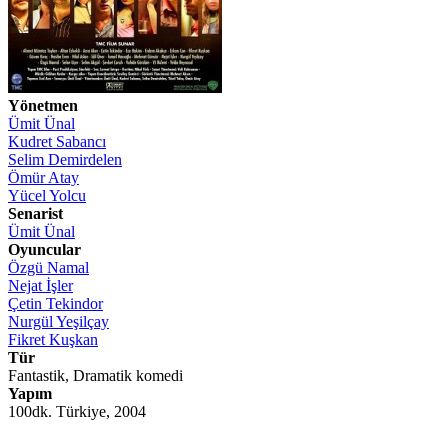
Yönetmen
Ümit Ünal
Kudret Sabancı
Selim Demirdelen
Ömür Atay
Yücel Yolcu
Senarist
Ümit Ünal
Oyuncular
Özgü Namal
Nejat İşler
Çetin Tekindor
Nurgül Yeşilçay
Fikret Kuşkan
Tür
Fantastik, Dramatik komedi
Yapım
100dk. Türkiye, 2004