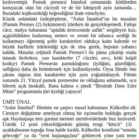
kırılıvermişti. Pamuk prensesi İstanbul ormanında kötülerden
koruyacak olan bir cüceydi ve de bir fahişeydi aynı zamanda…
Buradaki trajikomikliği beğendiğimi ifade etmeliyim.
Klasik anlatıdaki özdeşleştirme, “Anlat İstanbul”un bu masalını
(Pamuk Prenses (2) öykünmesi) izlerken de gerçekleşemedi. Fahişe
cüce, mafya babasının “aptallık derecesinde saflık” sergileyen kızı,
açgözlülükten kudurmuş metres ve eroini bir tabanca seriliği ile
kullanmayı öğrenmiş şoför karakterleri oldukça kalın kalemle ve
büyük harflerle irdelendiği için de olsa gerek, hepsine yabancı
kaldık. Masalın orijinali Pamuk Prenses’i ön plana çıkartıp orada
tutarak ilerlerken, yan karakterler (7 cüceler, avcı, kötü kalpli
kraliçe) Pamuk Prensesin pamukluğunu (iyiliğini, güzelliğini,
saflığını) daha da betimlemek için kullanılıyordu. Oysa filmde öne
çıkma olgusu tüm karakterler için aynı yoğunluktaydı. Filmin
sonunda 21. Yüzyıl pamuk prensesine ne olduğunu anlamadık, ucu
bilerek açık bırakıldı. Bana kalırsa o şimdi “Benimle Dans Eder
Misin” programında jüri üyeliği yapıyor!
ÜMİT ÜNAL
“Anlat İstanbul” filminin en çarpıcı masal kahramanı Külkedisi idi.
Cinsiyet değiştirme ameliyatı olmuş bir eşcinselin bulduğu gerçek
aşk Haydarpaşa tren garının mermer merdivenlerinde buz kesiverdi.
Üstelik 12 pont yüksekliğindeki gümüş rengi “kitsch” (3)
ayakkabısının topuğu fena halde kırıldı. Külkedisi kendisini “umutlu
geleceğe” ya da “yeni başlangıçlara” götürecek yöne yani trene