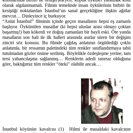
olarak algılanmamalı. Filmin temelinde insan öykülerinin birbiri ile
kesiştiği noktalardan İstanbul’un sanal gerçekliğine ilişkin ağıtlar
mevcut… Dinleyince iç burkuyor.
“Anlat İstanbul” filminin içinde geçen masalların hepsi eş zamanlı
başlıyor. Öykünülen masallar (ki hepsi uluslar arası olmayı çoktan
başarmış!) batı kökenli ve doğuş zamanları bir hayli eski. Öte yanda
masalların son hali ile ilk halleri arasında asırlar süren bir değişim
zinciri söz konusu. Bu filmde çağdaş anlatının örgütlediği çoklu
anlatımla, bir ressamın paletindeki tüm renkler sınıflandırmaya tabii
tutulmadan gözler önüne serilmiş. Böylelikle özdeşleşme yerine, tam
tersi yabancılaşma sağlanmış… Renklerin adedi sınırsız olduğuna
göre, baktığımız tüm renkler “öteki” olabilir ancak…
İstanbul köyünün kavalcısı (1) Hilmi ile masaldaki kavalcının