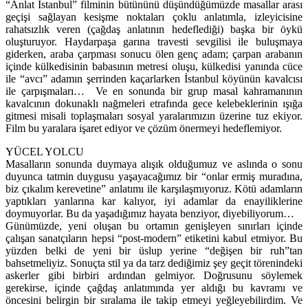
“Anlat İstanbul” filminin bütününü düşündüğümüzde masallar arası
geçişi sağlayan kesişme noktaları çoklu anlatımla, izleyicisine
rahatsızlık veren (çağdaş anlatının hedeflediği) başka bir öykü
oluşturuyor. Haydarpaşa garına travesti sevgilisi ile buluşmaya
giderken, araba çarpması sonucu ölen genç adam; çarpan arabanın
içinde külkedisinin babasının metresi oluşu, külkedisi yanında cüce
ile “avcı” adamın şerrinden kaçarlarken İstanbul köyünün kavalcısı
ile çarpışmaları… Ve en sonunda bir grup masal kahramanının
kavalcının dokunaklı nağmeleri etrafında gece kelebeklerinin ışığa
gitmesi misali toplaşmaları sosyal yaralarımızın üzerine tuz ekiyor.
Film bu yaralara işaret ediyor ve çözüm önermeyi hedeflemiyor.
YÜCEL YOLCU
Masalların sonunda duymaya alışık olduğumuz ve aslında o sonu
duyunca tatmin duygusu yaşayacağımız bir “onlar ermiş muradına,
biz çıkalım kerevetine” anlatımı ile karşılaşmıyoruz. Kötü adamların
yaptıkları yanlarına kar kalıyor, iyi adamlar da enayiliklerine
doymuyorlar. Bu da yaşadığımız hayata benziyor, diyebiliyorum…
Günümüzde, yeni oluşan bu ortamın genişleyen sınırları içinde
çalışan sanatçıların hepsi “post-modern” etiketini kabul etmiyor. Bu
yüzden belki de yeni bir üslup yerine “değişen bir ruh”tan
bahsetmeliyiz. Sonuçta stil ya da tarz dediğimiz şey geçit törenindeki
askerler gibi birbiri ardından gelmiyor. Doğrusunu söylemek
gerekirse, içinde çağdaş anlatımında yer aldığı bu kavramı ve
öncesini belirgin bir sıralama ile takip etmeyi yeğleyebilirdim. Ve