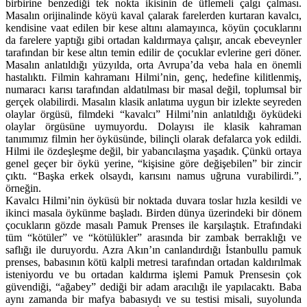
birbirine benzediği tek nokta ikisinin de üflemeli çalgı çalması.
Masalın orijinalinde köyü kaval çalarak farelerden kurtaran kavalcı,
kendisine vaat edilen bir kese altını alamayınca, köyün çocuklarını
da farelere yaptığı gibi ortadan kaldırmaya çalışır, ancak ebeveynler
tarafından bir kese altın temin edilir de çocuklar evlerine geri döner.
Masalın anlatıldığı yüzyılda, orta Avrupa’da veba hala en önemli
hastalıktı. Filmin kahramanı Hilmi’nin, genç, hedefine kilitlenmiş,
numaracı karısı tarafından aldatılması bir masal değil, toplumsal bir
gerçek olabilirdi. Masalın klasik anlatıma uygun bir izlekte seyreden
olaylar örgüsü, filmdeki “kavalcı” Hilmi’nin anlatıldığı öyküdeki
olaylar örgüsüne uymuyordu. Dolayısı ile klasik kahraman
tanımımız filmin her öyküsünde, bilinçli olarak defalarca yok edildi.
Hilmi ile özdeşleşme değil, bir yabancılaşma yaşadık. Çünkü ortaya
genel geçer bir öykü yerine, “kişisine göre değişebilen” bir zincir
çıktı. “Başka erkek olsaydı, karısını namus uğruna vurabilirdi.”,
örneğin.
Kavalcı Hilmi’nin öyküsü bir noktada duvara toslar hızla kesildi ve
ikinci masala öykünme başladı. Birden dünya üzerindeki bir dönem
çocukların gözde masalı Pamuk Prenses ile karşılaştık. Etrafındaki
tüm “kötüler” ve “kötülükler” arasında bir zambak berraklığı ve
saflığı ile duruyordu. Azra Akın’ın canlandırdığı İstanbullu pamuk
prenses, babasının kötü kalpli metresi tarafından ortadan kaldırılmak
isteniyordu ve bu ortadan kaldırma işlemi Pamuk Prensesin çok
güvendiği, “ağabey” dediği bir adam aracılığı ile yapılacaktı. Baba
aynı zamanda bir mafya babasıydı ve su testisi misali, suyolunda