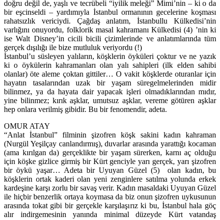
doğru değil de, yaşlı ve tecrübeli “iyilik meleği” Mimi’nin – ki o da
bir eşcinseldi – yardımıyla İstanbul ormanının gecelerine koşması
rahatsızlık vericiydi. Çağdaş anlatım, İstanbullu Külkedisi’nin
varlığını onuyordu, folklorik masal kahramanı Külkedisi (4) ’nin ki
ise Walt Disney’in cicili bicili çizimlerinde ve anlatımlarında tüm
gerçek dışılığı ile bize mutluluk veriyordu (!)
İstanbul’u süsleyen yalıların, köşklerin öyküleri çoktur ve ne yazık
ki o öykülerin kahramanları olan yalı sahipleri (ilk elden sahibi
olanlar) öte aleme çoktan gittiler… O vakit köşklerde oturanlar için
hayatın tasalarından uzak bir yaşam süregelmelerinden midir
bilinmez, ya da hayata dair yapacak işleri olmadıklarından mıdır,
yine bilinmez; kırık aşklar, umutsuz aşklar, vereme götüren aşklar
hep onlara verilmiş gibidir. Bu bir fenomendir, adeta.
OMUR ATAY
“Anlat İstanbul” filminin şizofren köşk sakini kadın kahraman
(Nurgül Yeşilçay canlandırmış), duvarlar arasında yarattığı kocaman
(ama kırılgan da) gerçeklikte bir yaşam sürerken, karnı aç olduğu
için köşke gizlice girmiş bir Kürt genciyle yarı gerçek, yarı şizofren
bir öykü yaşar… Adeta bir Uyuyan Güzel (5) olan kadın, bu
köşklerin ortak kaderi olan yeni zenginlere satılma yolunda erkek
kardeşine karşı zorlu bir savaş verir. Kadın masaldaki Uyuyan Güzel
ile hiçbir benzerlik ortaya koymasa da biz onun şizofren uykusunun
arasında tokat gibi bir gerçekle karşılaşırız ki bu, İstanbul hala göç
alır indirgemesinin yanında minimal düzeyde Kürt vatandaş