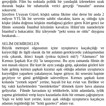
gerçeğidir. Film bu noktada politik bir yandaşlık izlemekten uzak
durarak başka bir rahatsızlık verici gerçeği “masalın” arasına
sokuverir.
Şizofren Uyuyan Güzel, köşkü satma fikrine olur derse bir anda 2
milyon YTL’lik bir servetin sahibi olacaktır, karnı aç olduğu için
köşke (daha doğrusu köşkün mutfağına) gizlice giren Kürt genci ise
filmin sonunda İstanbul köyünün kavalcısı Hilmi’nin nameleriyle
İstanbul’a bakacaktır. Biz izleyende “peki sonra ne oldu” duygusu
bırakarak…
SELİM DEMİRDELEN
Büyük metropol olgusunun içine uyuşturucu kaçakçılığı ve
kuryeciliği ile ilgili olarak da bir anlatım gerekiyordu yaklaşımından
yola çıkarak, ikinci kuşak (yoksa üçüncü mü?) “Alamancı” bir
Kırmızı Şapkalı Kız (6) ’la tanışıyoruz. Bu aynı zamanda filmin de
son masalı oluyor. Bir kurt ile aynı yatağa girip, aşkından gözleri kör
hale gelmiş kırmızı şapkalı kızımız aşık olduğu adamın uyuşturucu
kuryeliğini yaparken yakalanıyor, hapse giriyor, iki senesini hapiste
geçiriyor ve günü geldiğinde salıveriliyor. Kırmızı şapkalı kızın
kolunda “yemek sepeti” yerine, hayali bir kız evlat var. Birlikte ve
hiç vakit kaybetmeden “memleketine” dönmek üzere hava alanına
geliyorlar. Filmde havaalanı içi tehlikelerle, kötü adamlarla, iyilik
yapma görüntüsü verip kuyu kazanlarla dolu bir ormanı çağrıştırıyor.
Yaşlı ve kötü kurt yerine, kızın aşık olduğu uyuşturucu kaçakçısı
adamın örgütlediği bir “kötü gazeteci” adam var.