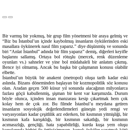
Bir varmış bir yokmuş, bir grup film yönetmeni bir araya gelmiş ve
“Biz bu İstanbul’un içinde kaybolmuş insanların öykülerinden eski
masallara öykünerek nasıl film yaparız.” diye düşünmüş ve sonunda
biri “Anlat İstanbul” adında bir film yaparız” demiş, diğerleri keyifle
başlarını sallamış. Ortaya bol rötuşlu (mercek, renk düzenleme
oyunları vs.) sahneler ve yine bol müdahaleli bir anlatım çıkmış.
Bence iyi olmamış. Ancak bu başka bir çalışmanın konusu olabilir
elbette.
İstanbul’un büyük bir anakent (metropol) oluşu tarih kadar eski
aslında. Bizans döneminden başlayan bir kozmopolitlik söz konusu
olan. Aradan geçen 500 küsur yıl sonunda alacağının milyonlarca
fazlası göçü kabullenmiş, şişman bir kent var karşımızda. Durum
böyle olunca, içinden insan manzarası kesip çıkartmak hem çok
kolay hem de çok zor. Bu filmde İstanbul’u meydana getiren
insanların sosyolojik değerlendirmeleri güneşin yedi rengi ve
varyasyonları kadar çeşitlilik arz ederken, bir kısmının yitmişliği, bir
kısmının kafa karışıklığı, bir kısmının sakatlığı, bir kısmının
acımasızlığı, gençliği, hata yapabilirliği, kurda kuşa yem oluşu
konularında birbiri ile örtüş(e)meyen, kopuk öyküler yaratmak kötü