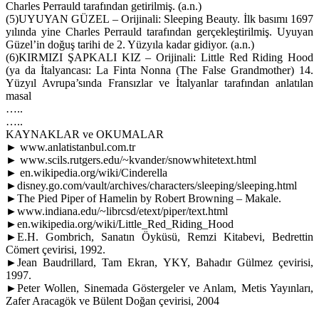
Charles Perrauld tarafından getirilmiş. (a.n.)
(5)UYUYAN GÜZEL – Orijinali: Sleeping Beauty. İlk basımı 1697
yılında yine Charles Perrauld tarafından gerçekleştirilmiş. Uyuyan
Güzel’in doğuş tarihi de 2. Yüzyıla kadar gidiyor. (a.n.)
(6)KIRMIZI ŞAPKALI KIZ – Orijinali: Little Red Riding Hood
(ya da İtalyancası: La Finta Nonna (The False Grandmother) 14.
Yüzyıl Avrupa’sında Fransızlar ve İtalyanlar tarafından anlatılan
masal
…..
…..
KAYNAKLAR ve OKUMALAR
► www.anlatistanbul.com.tr
► www.scils.rutgers.edu/~kvander/snowwhitetext.html
► en.wikipedia.org/wiki/Cinderella
►disney.go.com/vault/archives/characters/sleeping/sleeping.html
►The Pied Piper of Hamelin by Robert Browning – Makale.
►www.indiana.edu/~librcsd/etext/piper/text.html
►en.wikipedia.org/wiki/Little_Red_Riding_Hood
►E.H. Gombrich, Sanatın Öyküsü, Remzi Kitabevi, Bedrettin
Cömert çevirisi, 1992.
►Jean Baudrillard, Tam Ekran, YKY, Bahadır Gülmez çevirisi,
1997.
►Peter Wollen, Sinemada Göstergeler ve Anlam, Metis Yayınları,
Zafer Aracagök ve Bülent Doğan çevirisi, 2004