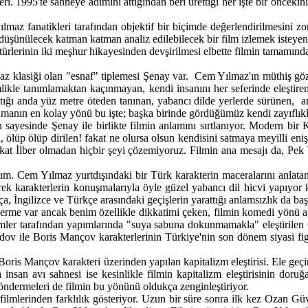
. 1995'te sahneye adımını attığından beri ürettiği her işte bir önceki
lmaz fanatikleri tarafından objektif bir biçimde değerlendirilmesini zo
üşünülecek katman katman analiz edilebilecek bir film izlemek isteyenle
ürlerinin iki meşhur hikayesinden devşirilmesi elbette filmin tamamındak
maz klasiği olan "esnaf" tiplemesi Şenay var. Cem Yılmaz'ın müthiş gö
likle tanımlamaktan kaçınmayan, kendi insanını her seferinde eleştir
çıktığı anda yüz metre öteden tanınan, yabancı dilde yerlerde sürünen, a
anmanın en kolay yönü bu işte; başka birinde gördüğümüz kendi zayıflık
 sayesinde Şenay ile birlikte filmin anlamını sırtlanıyor. Modern bir
ölüp ölüp dirilen! fakat ne olursa olsun kendisini satmaya meyilli eniş
akat İlber olmadan hiçbir şeyi çözemiyoruz. Filmin ana mesajı da, Pek 
lım. Cem Yılmaz yurtdışındaki bir Türk karakterin maceralarını anlat
gerek karakterlerin konuşmalarıyla öyle güzel yabancı dil hicvi yapı
, İngilizce ve Türkçe arasındaki geçişlerin yarattığı anlamsızlık da baş
me var ancak benim özellikle dikkatimi çeken, filmin komedi yönü ağ
simler tarafından yapımlarında "suya sabuna dokunmamakla" eleştirile
v ile Boris Mançov karakterlerinin Türkiye'nin son dönem siyasi figü
oris Mançov karakteri üzerinden yapılan kapitalizm eleştirisi. Ele geçird
an avı sahnesi ise kesinlikle filmin kapitalizm eleştirisinin doruğa
göndermeleri de filmin bu yönünü oldukça zenginleştiriyor.
ilmlerinden farklılık gösteriyor. Uzun bir süre sonra ilk kez Ozan G