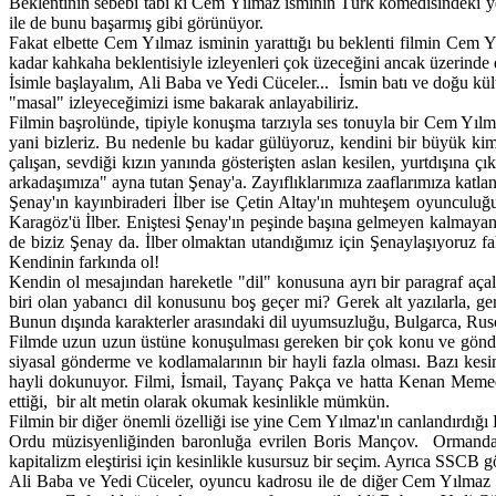
Beklentinin sebebi tabi ki Cem Yılmaz isminin Türk komedisindeki yeri
ile de bunu başarmış gibi görünüyor.
Fakat elbette Cem Yılmaz isminin yarattığı bu beklenti filmin Cem Yı
kadar kahkaha beklentisiyle izleyenleri çok üzeceğini ancak üzerinde d
İsimle başlayalım, Ali Baba ve Yedi Cüceler... İsmin batı ve doğu kült
"masal" izleyeceğimizi isme bakarak anlayabiliriz.
Filmin başrolünde, tipiyle konuşma tarzıyla ses tonuyla bir Cem Yıl
yani bizleriz. Bu nedenle bu kadar gülüyoruz, kendini bir büyük kim
çalışan, sevdiği kızın yanında gösterişten aslan kesilen, yurtdışına 
arkadaşımıza" ayna tutan Şenay'a. Zayıflıklarımıza zaaflarımıza katl
Şenay'ın kayınbiraderi İlber ise Çetin Altay'ın muhteşem oyunculuğu
Karagöz'ü İlber. Eniştesi Şenay'ın peşinde başına gelmeyen kalmayan, 
de biziz Şenay da. İlber olmaktan utandığımız için Şenaylaşıyoruz f
Kendinin farkında ol!
Kendin ol mesajından hareketle "dil" konusuna ayrı bir paragraf aça
biri olan yabancı dil konusunu boş geçer mi? Gerek alt yazılarla, 
Bunun dışında karakterler arasındaki dil uyumsuzluğu, Bulgarca, Rusça
Filmde uzun uzun üstüne konuşulması gereken bir çok konu ve gönder
siyasal gönderme ve kodlamalarının bir hayli fazla olması. Bazı ke
hayli dokunuyor. Filmi, İsmail, Tayanç Pakça ve hatta Kenan Memedo
ettiği, bir alt metin olarak okumak kesinlikle mümkün.
Filmin bir diğer önemli özelliği ise yine Cem Yılmaz'ın canlandırdığı B
Ordu müzisyenliğinden baronluğa evrilen Boris Mançov. Ormanda ins
kapitalizm eleştirisi için kesinlikle kusursuz bir seçim. Ayrıca SSCB 
Ali Baba ve Yedi Cüceler, oyuncu kadrosu ile de diğer Cem Yılmaz f