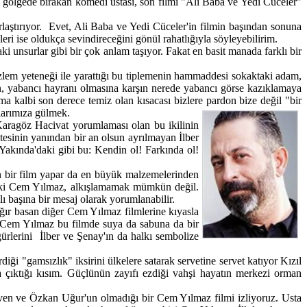
ni gölgede bırakan komedi ustası, son filmi "Ali Baba ve Yedi Cüceler"
rlaştırıyor. Evet, Ali Baba ve Yedi Cüceler'in filmin başından sonuna
ri ise oldukça sevindireceğini gönül rahatlığıyla söyleyebilirim.
i unsurlar gibi bir çok anlam taşıyor. Fakat en basit manada farklı bir
zlem yeteneği ile yarattığı bu tiplemenin hammaddesi sokaktaki adam,
en, yabancı hayranı olmasına karşın nerede yabancı görse kazıklamaya
ma kalbi son derece temiz olan kısacası bizlere pardon bize değil "bir
larımıza gülmek.
 Karagöz Hacivat yorumlaması olan bu ikilinin
tesinin yanından bir an olsun ayrılmayan İlber
Yakında'daki gibi bu: Kendin ol! Farkında ol!
an bir film yapar da en büyük malzemelerinden
yor ki Cem Yılmaz, alkışlamamak mümkün değil.
lı başına bir mesaj olarak yorumlanabilir.
ır basan diğer Cem Yılmaz filmlerine kıyasla
n Cem Yılmaz bu filmde suya da sabuna da bir
rlerini İlber ve Şenay'ın da halkı sembolize
iği "gamsızlık" iksirini ülkelere satarak servetine servet katıyor Kızıl
 çıktığı kısım. Güçlünün zayıfı ezdiği vahşi hayatın merkezi orman
üven ve Özkan Uğur'un olmadığı bir Cem Yılmaz filmi izliyoruz. Usta