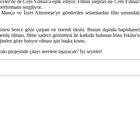
eler'de de Cem Yılmaz'a eşlik ediyor. Filmin sürprizi ise Cem Yılmaz'
 performans sergiliyor.
rış Manço ve İzzet Altınmeşe'ye gönderilen selamlardan film sonund
mesi bence göze çarpan en önemli eksisi. Bunun dışında hapishanede 
emiş olması, filme sadece görüntüsü ile katkıda bulunan Irina Ivkina'n
iğinden göze batıyor olması işin başka kısmı.
i projesinde çıtayı nerelere taşıyacak? İyi seyirler!