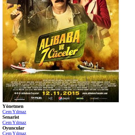
Yönetmen
Cem Yılmaz
Senarist
Cem Yılmaz
Oyuncular
Cem Yılmaz