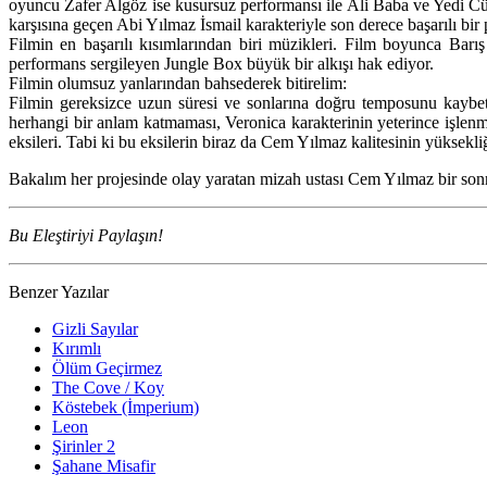
oyuncu Zafer Algöz ise kusursuz performansı ile Ali Baba ve Yedi Cüc
karşısına geçen Abi Yılmaz İsmail karakteriyle son derece başarılı bir
Filmin en başarılı kısımlarından biri müzikleri. Film boyunca Ba
performans sergileyen Jungle Box büyük bir alkışı hak ediyor.
Filmin olumsuz yanlarından bahsederek bitirelim:
Filmin gereksizce uzun süresi ve sonlarına doğru temposunu kaybet
herhangi bir anlam katmaması, Veronica karakterinin yeterince işlenm
eksileri. Tabi ki bu eksilerin biraz da Cem Yılmaz kalitesinin yüksekl
Bakalım her projesinde olay yaratan mizah ustası Cem Yılmaz bir sonrak
Bu Eleştiriyi Paylaşın!
Benzer Yazılar
Gizli Sayılar
Kırımlı
Ölüm Geçirmez
The Cove / Koy
Köstebek (İmperium)
Leon
Şirinler 2
Şahane Misafir