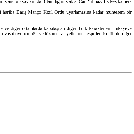
ın stand up şovlarından! tanıdığımız abisi Can Yılmaz. İlk kez kamera
aki harika Barış Manço Kızıl Ordu uyarlamasına kadar muhteşem bir
ve diğer ortamlarda karşılaşılan diğer Türk karakterlerin hikayeye
ın vasat oyunculuğu ve lüzumsuz "yellenme" esprileri ise filmin diğer