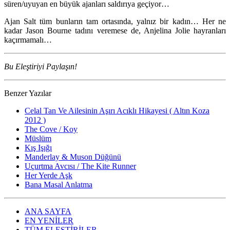
süren/uyuyan en büyük ajanları saldırıya geçiyor…
Ajan Salt tüm bunların tam ortasında, yalnız bir kadın… Her ne
kadar Jason Bourne tadını veremese de, Anjelina Jolie hayranları
kaçırmamalı…
Bu Eleştiriyi Paylaşın!
Benzer Yazılar
Celal Tan Ve Ailesinin Aşırı Acıklı Hikayesi ( Altın Koza
2012 )
The Cove / Koy
Müslüm
Kış Işığı
Manderlay & Muson Düğünü
Uçurtma Avcısı / The Kite Runner
Her Yerde Aşk
Bana Masal Anlatma
ANA SAYFA
EN YENİLER
TÜM ELEŞTİRİLER