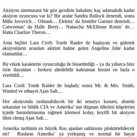
Aksiyon sinemasına bir göz gezdirin bakalım; kaç adamakıllı kadın
aksiyon oyuncusu var ki? Bir aralar Sandra Bullock denendi, sonra
Milla Jovovich… Olmadı… Elektra’ da Jennifer Garnier denendi…
Catwoman’ da Halle Berry… Natascha McElhone Ronin’ de…
Hatta Charlize Theron…
Ama hiçbiri Lara Croft: Tomb Raider ile başlayan ve giderek
aksiyonların aranılan aktristi haline gelen Angelina Jolie kadar
olamadılar…
Bir erkek karakterin oyunculuğu ile hissettirdiği – ya da yıllarca bize
öyle dayatılan - herkesi altedebilir kahraman hissini en fazla o
verebildi…
Lara Croft: Tomb Raider ile başladı; sonra Mr. & Mrs. Smith,
Wanted ve nihayet Ajan Salt…
Her aksiyonda rastlanabilecek bir iki senaryo kusuru, abartılı
sekanslar ve bildik CIA ve Amerika’ nın düşman ülkeleri klişelerini
içinde barındırmasına rağmen izlemesi kolay, keyifli bir aksiyon
filmi olmuş Ajan Salt…
Amerika tarihinin en büyük Rus ajanları saldırısını püskürtebilecek
mi? Rusların Amerika’ ya yerleşmiş ve normal bir hayat