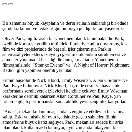
Bir zamanlar büyük kayıpların ve derin acıların saklandığı bir odada,
şimdi korkunun ve fedakarlığın bir araya geldiği bir an yaşıyoruz.
Oliver Park, İngiliz asıllı bir yönetmen olarak tanınmaktadır. Park,
özellikle korku ve gerilim türündeki filmleriyle adını duyurmuş, kısa
film ve dizi projelerinde de başarılı işler çıkarmıştır. Park'ın
sinemasal yetenekleri, izleyiciyi gerilim dolu anlara sürüklemesi ve
atmosfer yaratmadaki ustalığı ile öne çıkmaktadır. Yönetmenin
filmografisinde, "Strange Events" ve "A Night of Horror: Nightmare
Radio" gibi yapımlar önemli yer tutar.
Filmin başrolünde Nick Blood, Emily Wiseman, Allan Corduner ve
Paul Kaye bulunuyor. Nick Blood, başrolde cesur ve hassas bir
performans sergileyerek izleyiciyi kendine çekiyor. Emily Wiseman,
karakterine derinlik katarken Allan Corduner ve Paul Kaye, yan
rollerde güçlü performanslar sunarak hikayeye zenginlik katıyorlar.
"Adak", mekan kullanımı açısından zengin ve etkileyici bir yapıya
sahip. Eski ve mistik bir evin içerisinde geçen sahneler, filmin
atmosferine büyük katkı sağlıyor. Park, mekanları sadece bir arka
plan olarak kullanmakla kalmıyor, aynı zamanda hikayenin bir