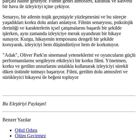
parçası haline getiriyor. Filmin genel atmosferi, karanlık ve kasvetli
bir hava ile izleyiciyi içine çekiyor.
Senaryo, bir ailenin trajik geçmişiyle yüzleşmesini ve bu süreçte
yaşadıkları korku dolu anları anlatıyor. Filmin senaryosu, psikolojik
derinliği ve karakterlerin içsel çatışmalarını başarılı bir şekilde
işlerken, aynı zamanda izleyiciye merak uyandıran bir hikaye
sunuyor. Kurgu, hikayenin temposunu dengeli bir şekilde
koruyarak, izleyiciyi hem düşündürüyor hem de korkutuyor.
"Adak", Oliver Park'ın sinemasal yeteneklerini ve oyuncuların güçlü
performanslarını sergileyen etkileyici bir korku filmi. Yönetmen,
korku ve gerilim unsurlarını ustalıkla kullanarak izleyiciyi sürekli
diken üstünde tutmayı başarıyor. Filmi, gerilim dolu atmosferi ve
sürükleyici hikayesi ile beğeni topluyor
Bu Eleştiriyi Paylaşın!
Benzer Yazılar
Oğul Odası
Ölüm Geçirmez