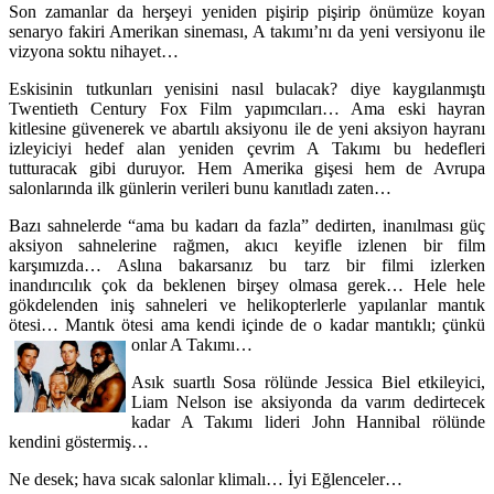
Son zamanlar da herşeyi yeniden pişirip pişirip önümüze koyan
senaryo fakiri Amerikan sineması, A takımı’nı da yeni versiyonu ile
vizyona soktu nihayet…
Eskisinin tutkunları yenisini nasıl bulacak? diye kaygılanmıştı
Twentieth Century Fox Film yapımcıları… Ama eski hayran
kitlesine güvenerek ve abartılı aksiyonu ile de yeni aksiyon hayranı
izleyiciyi hedef alan yeniden çevrim A Takımı bu hedefleri
tutturacak gibi duruyor. Hem Amerika gişesi hem de Avrupa
salonlarında ilk günlerin verileri bunu kanıtladı zaten…
Bazı sahnelerde “ama bu kadarı da fazla” dedirten, inanılması güç
aksiyon sahnelerine rağmen, akıcı keyifle izlenen bir film
karşımızda… Aslına bakarsanız bu tarz bir filmi izlerken
inandırıcılık çok da beklenen birşey olmasa gerek… Hele hele
gökdelenden iniş sahneleri ve helikopterlerle yapılanlar mantık
ötesi… Mantık ötesi ama kendi içinde de o kadar mantıklı; çünkü
onlar A Takımı…
Asık suartlı Sosa rölünde Jessica Biel etkileyici,
Liam Nelson ise aksiyonda da varım dedirtecek
kadar A Takımı lideri John Hannibal rölünde
kendini göstermiş…
Ne desek; hava sıcak salonlar klimalı… İyi Eğlenceler…