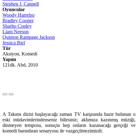
Stephen J. Cannell
Oyuncular
Woody Harrelso
Bradley Cooper
Sharlto Copley
Liam Neeson
Quinton Rampage Jackson
Jessica Biel
Tür
Aksiyon, Komedi
Yapım
121dk. Abd, 2010
A Takımı dizisi başlayacağı zaman TV karşısında hazır bulunan o
eski müdavimlerindenseniz bilirsiniz; aklımıza kazınmış müziği,
dinmeyen temposu, sonuçta hep onların kazanacağı gerçeği ve
komedi barındıran senaryosu ile vazgeçilmezimizdi.