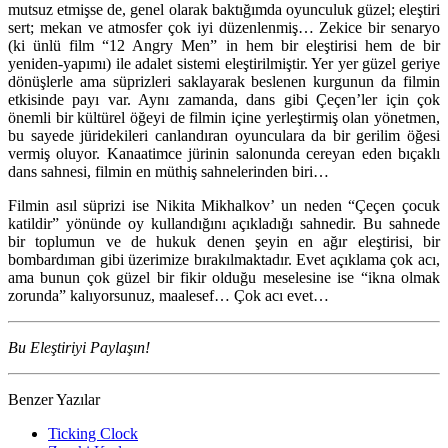
mutsuz etmişse de, genel olarak baktığımda oyunculuk güzel; eleştiri
sert; mekan ve atmosfer çok iyi düzenlenmiş… Zekice bir senaryo
(ki ünlü film “12 Angry Men” in hem bir eleştirisi hem de bir
yeniden-yapımı) ile adalet sistemi eleştirilmiştir. Yer yer güzel geriye
dönüşlerle ama süprizleri saklayarak beslenen kurgunun da filmin
etkisinde payı var. Aynı zamanda, dans gibi Çeçen’ler için çok
önemli bir kültürel öğeyi de filmin içine yerleştirmiş olan yönetmen,
bu sayede jüridekileri canlandıran oyunculara da bir gerilim öğesi
vermiş oluyor. Kanaatimce jürinin salonunda cereyan eden bıçaklı
dans sahnesi, filmin en müthiş sahnelerinden biri…
Filmin asıl süprizi ise Nikita Mikhalkov’ un neden “Çeçen çocuk
katildir” yönünde oy kullandığını açıkladığı sahnedir. Bu sahnede
bir toplumun ve de hukuk denen şeyin en ağır eleştirisi, bir
bombardıman gibi üzerimize bırakılmaktadır. Evet açıklama çok acı,
ama bunun çok güzel bir fikir olduğu meselesine ise “ikna olmak
zorunda” kalıyorsunuz, maalesef… Çok acı evet…
Bu Eleştiriyi Paylaşın!
Benzer Yazılar
Ticking Clock