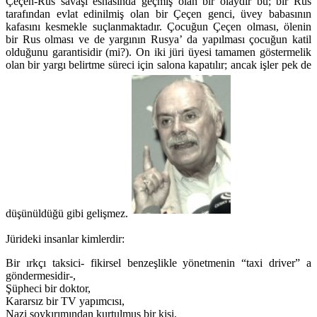
Çeçen-Rus savaşı esnasında geçmiş olan bir olaydır bu; bir Rus
tarafından evlat edinilmiş olan bir Çeçen genci, üvey babasının
kafasını kesmekle suçlanmaktadır. Çocuğun Çeçen olması, ölenin
bir Rus olması ve de yargının Rusya’ da yapılması çocuğun katil
olduğunu garantisidir (mi?). On iki jüri üyesi tamamen göstermelik
olan bir yargı belirtme süreci için salona kapatılır; ancak işler pek de
düşünüldüğü gibi gelişmez.
Jürideki insanlar kimlerdir:
Bir ırkçı taksici- fikirsel benzeşlikle yönetmenin “taxi driver” a
göndermesidir-,
Şüpheci bir doktor,
Kararsız bir TV yapımcısı,
Nazi soykırımından kurtulmuş bir kişi,