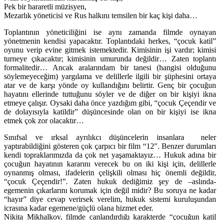
Pek bir hararetli müzisyen,
Mezarlık yöneticisi ve Rus halkını temsilen bir kaç kişi daha…
Toplantının yöneticiliğini ise aynı zamanda filmde oynayan
yönetmenin kendisi yapacaktır. Toplantıdaki herkes, “çocuk katil”
oyunu verip evine gitmek istemektedir. Kimisinin işi vardır; kimisi
turneye çıkacaktır; kimisinin umurunda değildir… Zaten toplantı
formalitedir… Ancak aralarındam bir tanesi (hangisi olduğunu
söylemeyeceğim) yargılama ve delillerle ilgili bir şüphesini ortaya
atar ve de karşı yönde oy kullandığını belirtir. Genç bir çocuğun
hayatını ellerinde tuttuğunu söyler ve de diğer on bir kişiyi ikna
etmeye çalışır. Oysaki daha önce yazdığım gibi, “çocuk Çeçendir ve
de dolayısıyla katildir” düşüncesinde olan on bir kişiyi ise ikna
etmek çok zor olacaktır…
Sınıfsal ve ırksal ayrılıkcı düşüncelerin insanlara neler
yaptırabildiğini gösteren çok çarpıcı bir film “12″. Benzer durumları
kendi topraklarımızda da çok net yaşamaktayız… Hukuk adına bir
çocuğun hayatının kararını verecek bu on iki kişi için, delillerle
oynanmış olması, ifadelerin çelişkili olması hiç önemli değildir,
“çocuk Çeçendir!”. Zaten hukuk dediğimiz şey de –aslında-
egemenin çıkarlarını korumak için değil midir? Bu soruya ne kadar
“hayır” diye cevap verirsek verelim, hukuk sistemi kuruluşundan
icrasına kadar egemene/güçlü olana hizmet eder.
Nikita Mikhalkov, filmde canlandırdığı karakterde “çocuğun katil