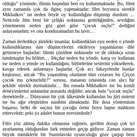
olduğu” yönünde, filmin başından beri oy kullanmaktadır. Bu, filmi
aynı zamanda çok da ilginç yapmaktadır; film boyunca sürekli
Mikhalkov’ un neden böyle oy kullandığını düşünüp durdum …
Neticede film beni bir çelişki noktasına getirdiğinden, sevdiğim
yönetmenin neden göz göre göre “çocuk suçlu!” dediğini
anlayamadım; ve ona konduramadım bu tavrı…
Zaman ilerledikçe jürideki insanlar, kullandıkları oyu neden o yönde
kullandıklarına dair düşüncelerini etkileyen yaşantılarını dile
getirmeye başlarlar; filmin çözülme noktasıdır ve de oldukça uzun
tutulmuştur bu bölüm… Irkçılar neden bu yönde, karşı oy kullanan
ise neden o yönde oy kullandığını, birbirlerine seslerini yükselterek,
kavga ederek anlatmaya başlarlar. Çok acı hikayelerdir bunlar
kuşkusuz, ancak “Bu yaşanılmış olanların tüm cezasını bu Çeçen
çocuk mu çekmelidir?” sorusu, masanın ortasında can alıcı bir
şekilde sürekli durmaktadır… Bu esnada Mikhalkov ise bu kendi
deneyimlerini anlatanlar arasında değildir; ancak hala “çocuk suçlu”
demektedir… Dünyanın bir çok ülkesinde kullanılan bu jüri sistemi
ise bu ağır eleştiriden nasibini almaktadır. Bir ikna yönteminin
başarısı, belki de suçsuz bir çocuğu ömür boyu hapse mahkum
ettirecektir; peki ya adalet bunun neresindedir?
Film yüz altmış dakika olmasına rağmen, gerilim dozajı çok iyi
ayarlanmış olduğundan fark etmeden geçip gidiyor. Zaman zaman
büyük mimiklerle bir Stanislavski oyunculuğu göze çarpıp beni